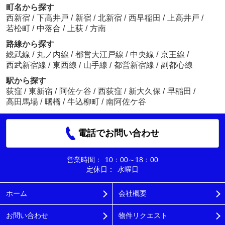
町名から探す
西新宿
/
下高井戸
/
新宿
/
北新宿
/
西早稲田
/
上高井戸
/
若松町
/
中落合
/
上荻
/
方南
路線から探す
総武線
/
丸ノ内線
/
都営大江戸線
/
中央線
/
京王線
/
西武新宿線
/
東西線
/
山手線
/
都営新宿線
/
副都心線
駅から探す
荻窪
/
東新宿
/
阿佐ケ谷
/
西荻窪
/
新大久保
/
早稲田
/
高田馬場
/
曙橋
/
牛込柳町
/
南阿佐ケ谷
電話でお問い合わせ
営業時間：
10：00～18：00
定休日：
水曜日
ホーム
会社概要
お問い合わせ
物件リクエスト