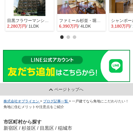
目黒フラワーマンション 11階部分
ファミール杉並・堀ノ内ガーデンテラス
2,280万円
/ 1LDK
6,390万円
/ 4LDK
3,180万円
/ 
ページトップへ
株式会社オブライエン
>
ブログ記事一覧
>
一戸建てなら角地にこだわりたい！
角地に住むメリットや注意点をご紹介
市区町村から探す
新宿区
/
杉並区
/
目黒区
/
稲城市