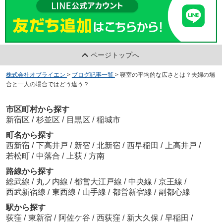
ページトップへ
株式会社オブライエン
>
ブログ記事一覧
>
寝室の平均的な広さとは？夫婦の場
合と一人の場合ではどう違う？
市区町村から探す
新宿区
/
杉並区
/
目黒区
/
稲城市
町名から探す
西新宿
/
下高井戸
/
新宿
/
北新宿
/
西早稲田
/
上高井戸
/
若松町
/
中落合
/
上荻
/
方南
路線から探す
総武線
/
丸ノ内線
/
都営大江戸線
/
中央線
/
京王線
/
西武新宿線
/
東西線
/
山手線
/
都営新宿線
/
副都心線
駅から探す
荻窪
/
東新宿
/
阿佐ケ谷
/
西荻窪
/
新大久保
/
早稲田
/