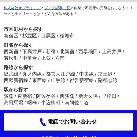
株式会社オブライエン
>
ブログ記事一覧
>
内緒で不動産の売却をおこなうメリ
ットとデメリットとは？どんな方法がある？
市区町村から探す
新宿区
/
杉並区
/
目黒区
/
稲城市
町名から探す
西新宿
/
下高井戸
/
新宿
/
北新宿
/
西早稲田
/
上高井戸
/
若松町
/
中落合
/
上荻
/
方南
路線から探す
総武線
/
丸ノ内線
/
都営大江戸線
/
中央線
/
京王線
/
西武新宿線
/
東西線
/
山手線
/
都営新宿線
/
副都心線
駅から探す
荻窪
/
東新宿
/
阿佐ケ谷
/
西荻窪
/
新大久保
/
早稲田
/
高田馬場
/
曙橋
/
牛込柳町
/
南阿佐ケ谷
電話でお問い合わせ