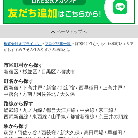
ページトップへ
株式会社オブライエン
>
ブログ記事一覧
>
新宿区に住むなら牛込柳町駅エリア
がおすすめ？その住みやすさの理由とは
市区町村から探す
新宿区
/
杉並区
/
目黒区
/
稲城市
町名から探す
西新宿
/
下高井戸
/
新宿
/
北新宿
/
西早稲田
/
上高井戸
/
中落合
/
方南
/
阿佐谷北
/
大久保
路線から探す
総武線
/
丸ノ内線
/
都営大江戸線
/
中央線
/
京王線
/
西武新宿線
/
東西線
/
山手線
/
都営新宿線
/
京王井の頭線
駅から探す
荻窪
/
阿佐ケ谷
/
西荻窪
/
新大久保
/
高田馬場
/
早稲田
/