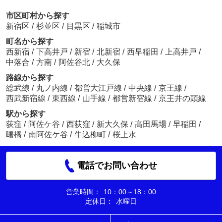
市区町村から探す
新宿区
/
杉並区
/
目黒区
/
稲城市
町名から探す
西新宿
/
下高井戸
/
新宿
/
北新宿
/
西早稲田
/
上高井戸
/
中落合
/
方南
/
阿佐谷北
/
大久保
路線から探す
総武線
/
丸ノ内線
/
都営大江戸線
/
中央線
/
京王線
/
西武新宿線
/
東西線
/
山手線
/
都営新宿線
/
京王井の頭線
駅から探す
荻窪
/
阿佐ケ谷
/
西荻窪
/
新大久保
/
高田馬場
/
早稲田
/
曙橋
/
南阿佐ケ谷
/
牛込柳町
/
桜上水
電話でお問い合わせ
営業時間：
10：00～18：00
定休日：
水曜日