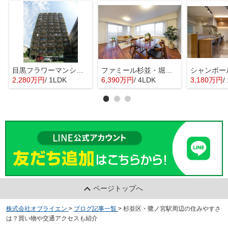
目黒フラワーマンション 11階部分
ファミール杉並・堀ノ内ガーデンテラス
2,280万円
/ 1LDK
6,390万円
/ 4LDK
3,180万円
/ 
ページトップへ
株式会社オブライエン
>
ブログ記事一覧
>
杉並区・鷺ノ宮駅周辺の住みやすさ
は？買い物や交通アクセスも紹介