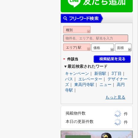
種別
エリア| 駅
価格
面積
-
件該当
▼最近検索されたワード
キャンペーン
｜
新宿駅
｜
3丁目
｜
バス
｜
エレベーター
｜
デザイナー
ズ
｜
東高円寺駅
｜
ニュー
｜
高円
寺駅
｜
もっと見る
掲載物件数
件
本日の更新件数
件