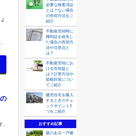
必要な検査済証
とは？ない場合
の売却方法をご
らよ
紹介
不動産売却時に
権利証を紛失し
す。
た場合の売却方
法や注意点と
は？
不動産売却にお
ける売却益と
は？計算方法や
節税対策につい
てご紹介
建売住宅を購入
上の
するときのチェ
ックポイント3
つをご紹介
おすすめ記事
す。
庭のある一戸建
ェ