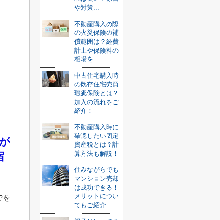
や対策...
不動産購入の際
の火災保険の補
償範囲は？経費
計上や保険料の
相場を...
中古住宅購入時
の既存住宅売買
瑕疵保険とは？
加入の流れをご
紹介！
不動産購入時に
確認したい固定
が
資産税とは？計
算方法も解説！
宿
住みながらでも
マンション売却
は成功できる！
メリットについ
でを
てもご紹介