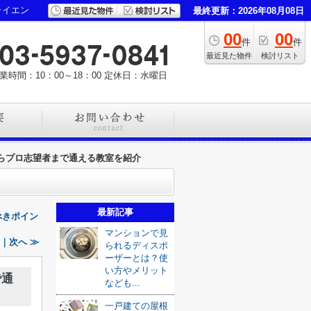
ライエン
最終更新：2026年08月08日
00
00
件
件
最近見た物件
検討リスト
業時間：10：00～18：00
定休日：水曜日
らプロ志望者まで通える教室を紹介
最新記事
べきポイン
マンションで見
｜次へ ≫
られるディスポ
ーザーとは？使
い方やメリット
で通
なども...
一戸建ての屋根