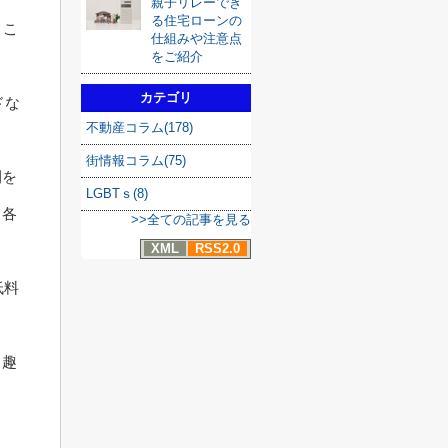
親子リレーでき
る住宅ローンの
、こ
仕組みや注意点
をご紹介
カテゴリ
ドな
不動産コラム(178)
街情報コラム(75)
間を
LGBTｓ(8)
、各
>>全ての記事を見る
XML
RSS2.0
低料
、趣