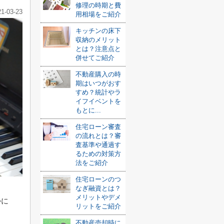
修理の時期と費
21-03-23
用相場をご紹介
キッチンの床下
収納のメリット
とは？注意点と
併せてご紹介
不動産購入の時
期はいつがおす
すめ？統計やラ
イフイベントを
もとに...
住宅ローン審査
の流れとは？審
査基準や通過す
るための対策方
法をご紹介
住宅ローンのつ
なぎ融資とは？
メリットやデメ
かに
リットをご紹介
ょ
不動産売却時に