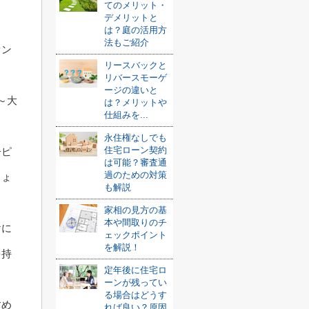
てのメリット・
デメリットと
は？庭の活用方
法もご紹介
オン
リースバックと
リバースモーゲ
ージの違いと
～大
は？メリットや
仕組みを...
永住権なしでも
住宅ローン契約
子ピ
は可能？審査通
過のための対策
しょ
も解説
家相の見方の基
本や間取りのチ
けに
ェックポイント
を解説！
を持
定年後に住宅ロ
ーンが残ってい
る場合はどうす
すめ
れば良い？原因