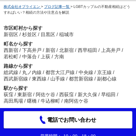
株式会社オブライエン
>
ブログ記事一覧
>
LGBTカップルの不動産相続はどう
すればいい？相続の方法や注意点を解説
市区町村から探す
新宿区
/
杉並区
/
目黒区
/
稲城市
町名から探す
西新宿
/
下高井戸
/
新宿
/
北新宿
/
西早稲田
/
上高井戸
/
若松町
/
中落合
/
上荻
/
方南
路線から探す
総武線
/
丸ノ内線
/
都営大江戸線
/
中央線
/
京王線
/
西武新宿線
/
東西線
/
山手線
/
都営新宿線
/
副都心線
駅から探す
荻窪
/
東新宿
/
阿佐ケ谷
/
西荻窪
/
新大久保
/
早稲田
/
高田馬場
/
曙橋
/
牛込柳町
/
南阿佐ケ谷
電話でお問い合わせ
営業時間：
10：00～18：00