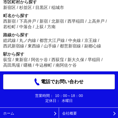
市区町村から探す
新宿区
/
杉並区
/
目黒区
/
稲城市
町名から探す
西新宿
/
下高井戸
/
新宿
/
北新宿
/
西早稲田
/
上高井戸
/
若松町
/
中落合
/
上荻
/
方南
路線から探す
総武線
/
丸ノ内線
/
都営大江戸線
/
中央線
/
京王線
/
西武新宿線
/
東西線
/
山手線
/
都営新宿線
/
副都心線
駅から探す
荻窪
/
東新宿
/
阿佐ケ谷
/
西荻窪
/
新大久保
/
早稲田
/
高田馬場
/
曙橋
/
牛込柳町
/
南阿佐ケ谷
電話でお問い合わせ
営業時間：
10：00～18：00
定休日：
水曜日
ホーム
会社概要