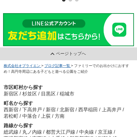
ページトップへ
株式会社オブライエン
>
ブログ記事一覧
>
ファミリーでのお出かけにおすす
め！高円寺周辺にある子どもと遊べる公園をご紹介
市区町村から探す
新宿区
/
杉並区
/
目黒区
/
稲城市
町名から探す
西新宿
/
下高井戸
/
新宿
/
北新宿
/
西早稲田
/
上高井戸
/
若松町
/
中落合
/
上荻
/
方南
路線から探す
総武線
/
丸ノ内線
/
都営大江戸線
/
中央線
/
京王線
/