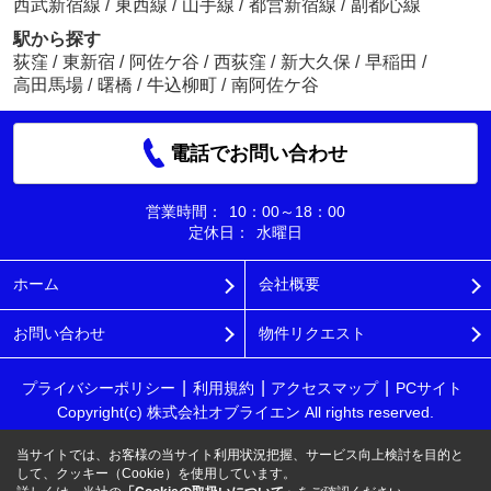
西武新宿線
/
東西線
/
山手線
/
都営新宿線
/
副都心線
駅から探す
荻窪
/
東新宿
/
阿佐ケ谷
/
西荻窪
/
新大久保
/
早稲田
/
高田馬場
/
曙橋
/
牛込柳町
/
南阿佐ケ谷
電話でお問い合わせ
営業時間：
10：00～18：00
定休日：
水曜日
ホーム
会社概要
お問い合わせ
物件リクエスト
プライバシーポリシー
利用規約
アクセスマップ
PCサイト
Copyright(c) 株式会社オブライエン All rights reserved.
当サイトでは、お客様の当サイト利用状況把握、サービス向上検討を目的と
して、クッキー（Cookie）を使用しています。