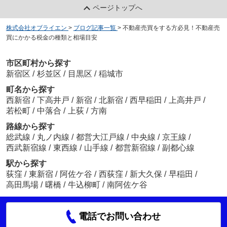
ページトップへ
株式会社オブライエン
>
ブログ記事一覧
>
不動産売買をする方必見！不動産売
買にかかる税金の種類と相場目安
市区町村から探す
新宿区
/
杉並区
/
目黒区
/
稲城市
町名から探す
西新宿
/
下高井戸
/
新宿
/
北新宿
/
西早稲田
/
上高井戸
/
若松町
/
中落合
/
上荻
/
方南
路線から探す
総武線
/
丸ノ内線
/
都営大江戸線
/
中央線
/
京王線
/
西武新宿線
/
東西線
/
山手線
/
都営新宿線
/
副都心線
駅から探す
荻窪
/
東新宿
/
阿佐ケ谷
/
西荻窪
/
新大久保
/
早稲田
/
高田馬場
/
曙橋
/
牛込柳町
/
南阿佐ケ谷
電話でお問い合わせ