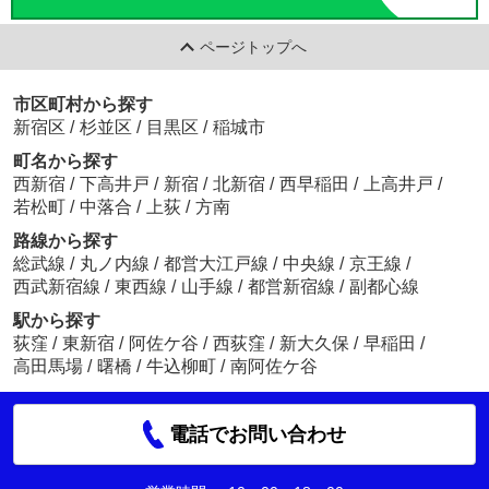
ページトップへ
市区町村から探す
新宿区
/
杉並区
/
目黒区
/
稲城市
町名から探す
西新宿
/
下高井戸
/
新宿
/
北新宿
/
西早稲田
/
上高井戸
/
若松町
/
中落合
/
上荻
/
方南
路線から探す
総武線
/
丸ノ内線
/
都営大江戸線
/
中央線
/
京王線
/
西武新宿線
/
東西線
/
山手線
/
都営新宿線
/
副都心線
駅から探す
荻窪
/
東新宿
/
阿佐ケ谷
/
西荻窪
/
新大久保
/
早稲田
/
高田馬場
/
曙橋
/
牛込柳町
/
南阿佐ケ谷
電話でお問い合わせ