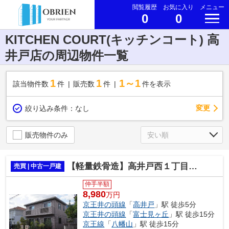
閲覧履歴
お気に入り
メニュー
0
0
KITCHEN COURT(キッチンコート) 高
井戸店の周辺物件一覧
1
1
1～1
該当物件数
件
販売数
件
件を表示
変更
絞り込み条件：
なし
販売物件のみ
【軽量鉄骨造】高井戸西１丁目 中古戸建て【築浅】
売買 | 中古一戸建
仲手半額
8,980
万円
京王井の頭線
「
高井戸
」駅 徒歩5分
京王井の頭線
「
富士見ヶ丘
」駅 徒歩15分
京王線
「
八幡山
」駅 徒歩15分