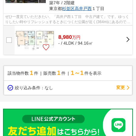
築7年 / 2階建
東京都
杉並区
高井戸西
１丁目
ぜひ一度見ていただきたい、「高井戸西１丁目 中古戸建て」です。ゆっく
りしたい時やリフレッシュするときにつくだ公園が近く(364m)にあるので、
気軽に外出も可能です。中古の戸建て...
8,980
万
円
- / 4LDK / 94.16㎡
1
1
1～1
該当物件数
件
販売数
件
件を表示
変更
絞り込み条件：
なし