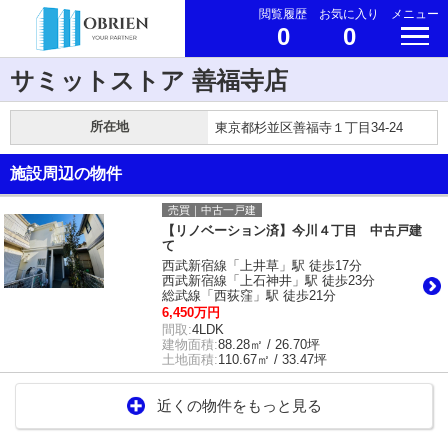
閲覧履歴
お気に入り
メニュー
0
0
サミットストア 善福寺店
所在地
東京都杉並区善福寺１丁目34-24
施設周辺の物件
売買｜中古一戸建
【リノベーション済】今川４丁目 中古戸建
て
西武新宿線「上井草」駅 徒歩17分
西武新宿線「上石神井」駅 徒歩23分
総武線「西荻窪」駅 徒歩21分
6,450万円
間取:
4LDK
建物面積:
88.28㎡ / 26.70坪
土地面積:
110.67㎡ / 33.47坪
近くの物件をもっと見る