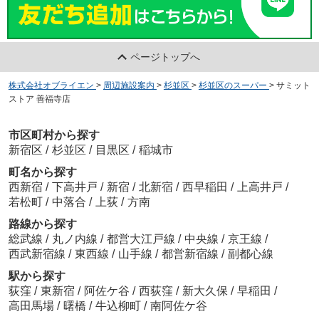
ページトップへ
株式会社オブライエン
>
周辺施設案内
>
杉並区
>
杉並区のスーパー
>
サミット
ストア 善福寺店
市区町村から探す
新宿区
/
杉並区
/
目黒区
/
稲城市
町名から探す
西新宿
/
下高井戸
/
新宿
/
北新宿
/
西早稲田
/
上高井戸
/
若松町
/
中落合
/
上荻
/
方南
路線から探す
総武線
/
丸ノ内線
/
都営大江戸線
/
中央線
/
京王線
/
西武新宿線
/
東西線
/
山手線
/
都営新宿線
/
副都心線
駅から探す
荻窪
/
東新宿
/
阿佐ケ谷
/
西荻窪
/
新大久保
/
早稲田
/
高田馬場
/
曙橋
/
牛込柳町
/
南阿佐ケ谷