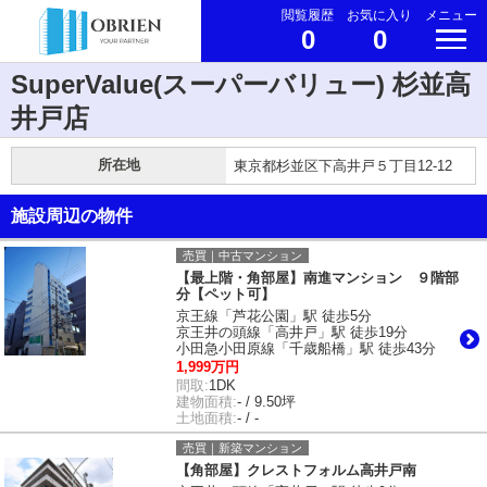
閲覧履歴
お気に入り
メニュー
0
0
SuperValue(スーパーバリュー) 杉並高
井戸店
所在地
東京都杉並区下高井戸５丁目12-12
施設周辺の物件
売買｜中古マンション
【最上階・角部屋】南進マンション ９階部
分【ペット可】
京王線「芦花公園」駅 徒歩5分
京王井の頭線「高井戸」駅 徒歩19分
小田急小田原線「千歳船橋」駅 徒歩43分
1,999万円
間取:
1DK
建物面積:
- / 9.50坪
土地面積:
- / -
売買｜新築マンション
【角部屋】クレストフォルム高井戸南