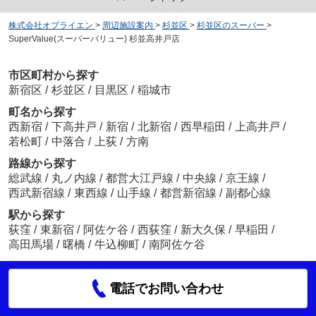
株式会社オブライエン
>
周辺施設案内
>
杉並区
>
杉並区のスーパー
>
SuperValue(スーパーバリュー) 杉並高井戸店
市区町村から探す
新宿区
/
杉並区
/
目黒区
/
稲城市
町名から探す
西新宿
/
下高井戸
/
新宿
/
北新宿
/
西早稲田
/
上高井戸
/
若松町
/
中落合
/
上荻
/
方南
路線から探す
総武線
/
丸ノ内線
/
都営大江戸線
/
中央線
/
京王線
/
西武新宿線
/
東西線
/
山手線
/
都営新宿線
/
副都心線
駅から探す
荻窪
/
東新宿
/
阿佐ケ谷
/
西荻窪
/
新大久保
/
早稲田
/
高田馬場
/
曙橋
/
牛込柳町
/
南阿佐ケ谷
電話でお問い合わせ