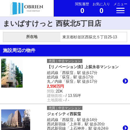
閲覧履歴
お気に入り
メニュー
0
0
まいばすけっと 西荻北5丁目店
所在地
東京都杉並区西荻北５丁目25-13
施設周辺の物件
売買｜中古マンション
【リノベーション済】上荻永谷マンション
総武線「西荻窪」駅 徒歩17分
総武線「荻窪」駅 徒歩17分
丸ノ内線「荻窪」駅 徒歩17分
2,550万円
間取:
2DK
建物面積:
- / 13.55坪
土地面積:
- / -
売買｜中古マンション
ジェイシティ西荻窪
総武線「西荻窪」駅 徒歩14分
西武新宿線「上井草」駅 徒歩20分
西武新宿線「上石神井」駅 徒歩24分