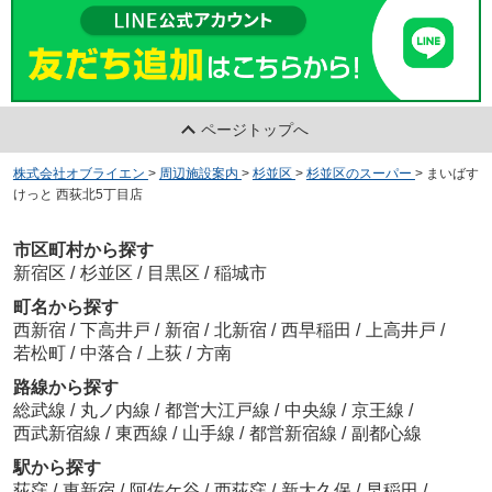
ページトップへ
株式会社オブライエン
>
周辺施設案内
>
杉並区
>
杉並区のスーパー
>
まいばす
けっと 西荻北5丁目店
市区町村から探す
新宿区
/
杉並区
/
目黒区
/
稲城市
町名から探す
西新宿
/
下高井戸
/
新宿
/
北新宿
/
西早稲田
/
上高井戸
/
若松町
/
中落合
/
上荻
/
方南
路線から探す
総武線
/
丸ノ内線
/
都営大江戸線
/
中央線
/
京王線
/
西武新宿線
/
東西線
/
山手線
/
都営新宿線
/
副都心線
駅から探す
荻窪
/
東新宿
/
阿佐ケ谷
/
西荻窪
/
新大久保
/
早稲田
/