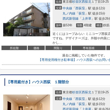
東京都
杉並区
西荻北
１丁目19-25
住所
交通
中央線
「
西荻窪
」駅 徒歩12分
丸ノ内線
「
荻窪
」駅 徒歩15分
西武新宿線
「
上井草
」駅 徒歩26
築53年
4階建
鉄筋
築年
階数
構造
近くにはコープみらい ミニコープ西荻店
ですね。デザイナーズは、外観や内装に
かし...
所在階
価格
間取り
専有面積
過去に掲載していた物件です。
【専用使用権付き駐車場】ハウス西荻へのお問い
【専用庭付き】ハウス西荻 １階部分
東京都
杉並区
西荻北
１丁目19-25
住所
交通
中央線
「
西荻窪
」駅 徒歩12分
丸ノ内線
「
荻窪
」駅 徒歩15分
西武新宿線
「
上井草
」駅 徒歩26