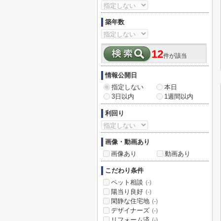
築年数
12
件が該当
情報公開日
指定しない
本日
3日以内
1週間以内
利回り
画像・動画あり
画像あり
動画あり
こだわり条件
ペット相談
(-)
陽当り良好
(-)
閑静な住宅地
(-)
デザイナーズ
(-)
リフォーム済
(-)