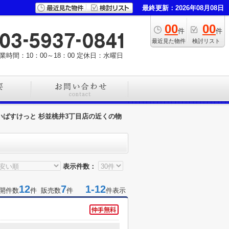
最終更新：2026年08月08日
00
00
件
件
最近見た物件
検討リスト
業時間：10：00～18：00
定休日：水曜日
いばすけっと 杉並桃井3丁目店の近くの物
表示件数：
12
7
1-12
開件数
件 販売数
件
件表示