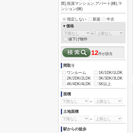
買),投資マンション,アパート(棟),マ
ンション(棟)
指定しない
新築
中古
▼価格
～
値下げ物件
12
件が該当
間取り
ワンルーム
1K/1DK/1LDK
2K/2DK/2LDK
3K/3DK/3LDK
4K/4DK/4LDK
5K以上
面積
～
土地面積
～
駅からの徒歩