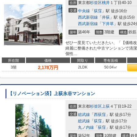
東京都
杉並区
桃井
１丁目40-10
住所
交通
中央線
「
荻窪
」駅 徒歩16分
西武新宿線
「
井荻
」駅 徒歩15分
西武新宿線
「
下井草
」駅 徒歩24
築46年
3階建
鉄筋
築年
階数
構造
ぜひ一度見ていただきたい、「【価格改
綺麗に整備された中古マンションで清潔
個性...
所在階
価格
間取り
専有面積
2,178
万円
3階
2LDK
50.04㎡
【リノベーション済】上荻永谷マンション
東京都
杉並区
上荻
４丁目19-22
住所
交通
総武線
「
西荻窪
」駅 徒歩17分
総武線
「
荻窪
」駅 徒歩17分
丸ノ内線
「
荻窪
」駅 徒歩17分
築52年
10階建
鉄
築年
階数
構造