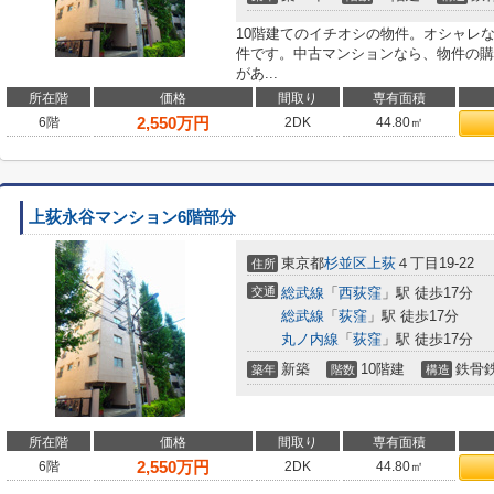
10階建てのイチオシの物件。オシャレ
件です。中古マンションなら、物件の購
があ...
所在階
価格
間取り
専有面積
2,550
万円
6階
2DK
44.80㎡
上荻永谷マンション6階部分
東京都
杉並区
上荻
４丁目19-22
住所
交通
総武線
「
西荻窪
」駅 徒歩17分
総武線
「
荻窪
」駅 徒歩17分
丸ノ内線
「
荻窪
」駅 徒歩17分
新築
10階建
鉄骨
築年
階数
構造
所在階
価格
間取り
専有面積
2,550
万円
6階
2DK
44.80㎡