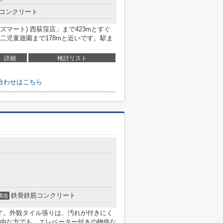
コンクリート
ワイズマート) 西荻窪店」まで423mとすぐ
二児童遊園まで178mと近いです。駅ま
詳細
検討リスト
合わせはこちら
鉄骨鉄筋コンクリート
構造
です。外観タイル張りは、汚れが付きにく
由な方でも、エレベーター付きの物件な