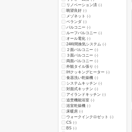
リノベーション済
(-)
眺望良好
(-)
メゾネット
(-)
ベランダ
(-)
バルコニー
(-)
ルーフバルコニー
(-)
オール電化
(-)
24時間換気システム
(-)
２面バルコニー
(-)
３面バルコニー
(-)
両面バルコニー
(-)
外観タイル張り
(-)
IHクッキングヒーター
(-)
食器洗い乾燥機
(-)
システムキッチン
(-)
対面式キッチン
(-)
アイランドキッチン
(-)
追焚機能浴室
(-)
浴室乾燥機
(-)
床暖房
(-)
ウォークインクロゼット
(-)
CS
(-)
BS
(-)