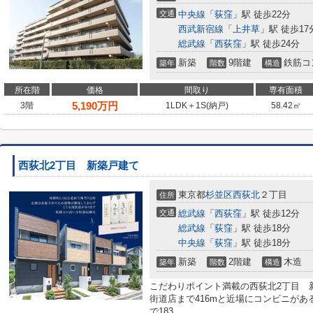
交通
中央線
「
荻窪
」駅 徒歩22分
西武新宿線
「
上井草
」駅 徒歩17
総武線
「
西荻窪
」駅 徒歩24分
新築
9階建
鉄筋コ
築年
階数
構造
所在階
価格
間取り
専有面積
5,190
万円
3階
1LDK＋1S(納戸)
58.42㎡
西荻北2丁目 新築戸建て
東京都
杉並区
西荻北
２丁目
住所
交通
総武線
「
西荻窪
」駅 徒歩12分
総武線
「
荻窪
」駅 徒歩18分
中央線
「
荻窪
」駅 徒歩18分
新築
2階建
木造
築年
階数
構造
こだわりポイント満載の西荻北2丁目 
街道店まで416mと近場にコンビニが
で183...