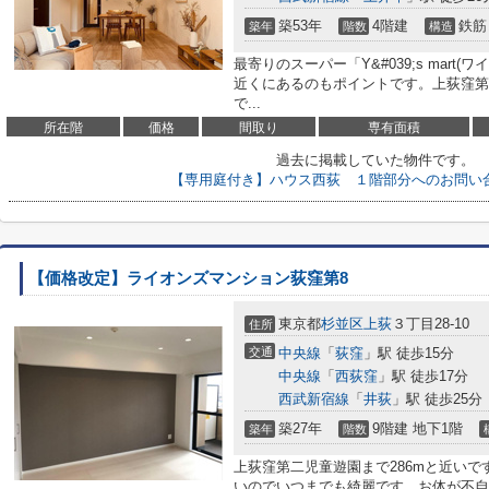
築53年
4階建
鉄筋
築年
階数
構造
最寄りのスーパー「Y&#039;s mart(
近くにあるのもポイントです。上荻窪第
で...
所在階
価格
間取り
専有面積
過去に掲載していた物件です。
【専用庭付き】ハウス西荻 １階部分へのお問い
【価格改定】ライオンズマンション荻窪第8
東京都
杉並区
上荻
３丁目28-10
住所
交通
中央線
「
荻窪
」駅 徒歩15分
中央線
「
西荻窪
」駅 徒歩17分
西武新宿線
「
井荻
」駅 徒歩25分
築27年
9階建 地下1階
築年
階数
上荻窪第二児童遊園まで286mと近い
いのでいつまでも綺麗です。お体が不自