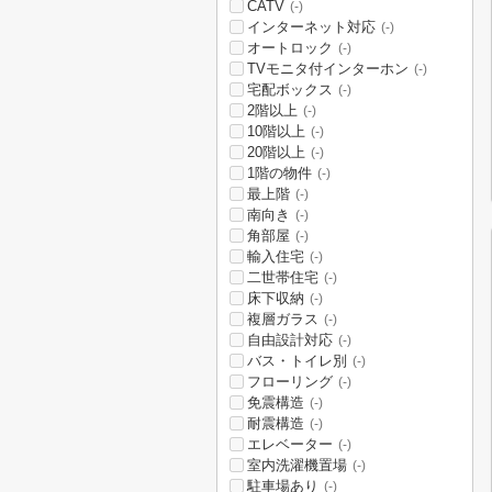
CATV
(-)
インターネット対応
(-)
オートロック
(-)
TVモニタ付インターホン
(-)
宅配ボックス
(-)
2階以上
(-)
10階以上
(-)
20階以上
(-)
1階の物件
(-)
最上階
(-)
南向き
(-)
角部屋
(-)
輸入住宅
(-)
二世帯住宅
(-)
床下収納
(-)
複層ガラス
(-)
自由設計対応
(-)
バス・トイレ別
(-)
フローリング
(-)
免震構造
(-)
耐震構造
(-)
エレベーター
(-)
室内洗濯機置場
(-)
駐車場あり
(-)