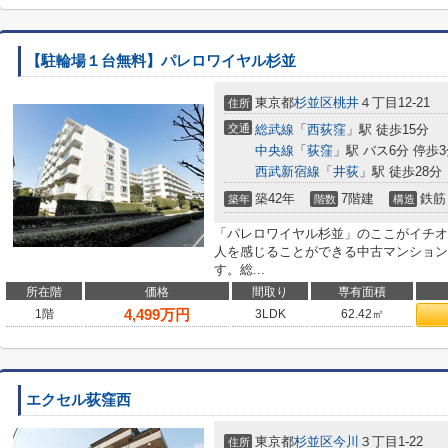
【駐輪場１台無料】パレロワイヤル杉並
東京都
杉並区
桃井
４丁目12-21
住所
交通
総武線
「
西荻窪
」駅 徒歩15分
中央線
「
荻窪
」駅 バス6分 停歩
西武新宿線
「
井荻
」駅 徒歩28分
築42年
7階建
鉄筋
築年
階数
構造
「パレロワイヤル杉並」のここがイチオ
人を感じることができる中古マンション
す。総...
所在階
価格
間取り
専有面積
4,499
万円
1階
3LDK
62.42㎡
エクセル荻窪西
東京都
杉並区
今川
３丁目1-22
住所