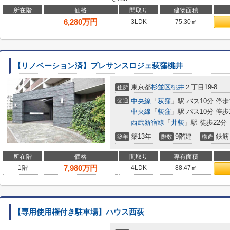
所在階
価格
間取り
建物面積
6,280
万円
-
3LDK
75.30㎡
【リノベーション済】プレサンスロジェ荻窪桃井
東京都
杉並区
桃井
２丁目19-8
住所
交通
中央線
「
荻窪
」駅 バス10分 停歩
中央線
「
荻窪
」駅 バス10分 停歩
西武新宿線
「
井荻
」駅 徒歩22分
築13年
9階建
鉄筋
築年
階数
構造
所在階
価格
間取り
専有面積
7,980
万円
1階
4LDK
88.47㎡
【専用使用権付き駐車場】ハウス西荻