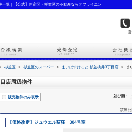
物件一覧｜【公式】新宿区・杉並区の不動産ならオブライエン
営
>
杉並区
>
杉並区のスーパー
>
まいばすけっと 杉並桃井3丁目店
>
ま
丁目店周辺物件
並び順：
販売物件のみ表示
該当公
【価格改定】ジュウエル荻窪 304号室