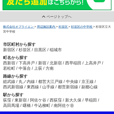
ページトップへ
株式会社オブライエン
>
周辺施設案内
>
杉並区
>
杉並区の中学校
>
杉並区立大
宮中学校
市区町村から探す
新宿区
/
杉並区
/
目黒区
/
稲城市
町名から探す
西新宿
/
下高井戸
/
新宿
/
北新宿
/
西早稲田
/
上高井戸
/
若松町
/
中落合
/
上荻
/
方南
路線から探す
総武線
/
丸ノ内線
/
都営大江戸線
/
中央線
/
京王線
/
西武新宿線
/
東西線
/
山手線
/
都営新宿線
/
副都心線
駅から探す
荻窪
/
東新宿
/
阿佐ケ谷
/
西荻窪
/
新大久保
/
早稲田
/
高田馬場
/
曙橋
/
牛込柳町
/
南阿佐ケ谷