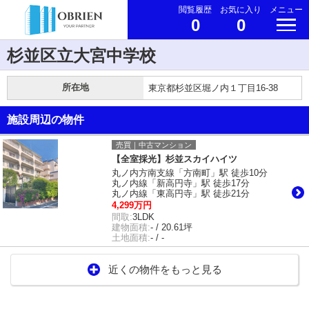
閲覧履歴
お気に入り
メニュー
0
0
杉並区立大宮中学校
所在地
東京都杉並区堀ノ内１丁目16-38
施設周辺の物件
売買｜中古マンション
【全室採光】杉並スカイハイツ
丸ノ内方南支線「方南町」駅 徒歩10分
丸ノ内線「新高円寺」駅 徒歩17分
丸ノ内線「東高円寺」駅 徒歩21分
4,299万円
間取:
3LDK
建物面積:
- / 20.61坪
土地面積:
- / -
近くの物件をもっと見る