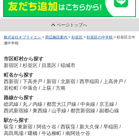
ページトップへ
株式会社オブライエン
>
周辺施設案内
>
杉並区
>
杉並区の中学校
>
杉並区立中
瀬中学校
市区町村から探す
新宿区
/
杉並区
/
目黒区
/
稲城市
町名から探す
西新宿
/
下高井戸
/
新宿
/
北新宿
/
西早稲田
/
上高井戸
/
若松町
/
中落合
/
上荻
/
方南
路線から探す
総武線
/
丸ノ内線
/
都営大江戸線
/
中央線
/
京王線
/
西武新宿線
/
東西線
/
山手線
/
都営新宿線
/
副都心線
駅から探す
荻窪
/
東新宿
/
阿佐ケ谷
/
西荻窪
/
新大久保
/
早稲田
/
高田馬場
/
曙橋
/
牛込柳町
/
南阿佐ケ谷