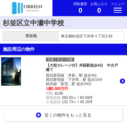
閲覧履歴
お気に入り
メニュー
0
0
杉並区立中瀬中学校
所在地
東京都杉並区下井草４丁目3-29
施設周辺の物件
売買｜中古一戸建
【大型ガレージ付】井荻駅徒歩4分 中古戸
建て
西武新宿線「井荻」駅 徒歩4分
西武新宿線「下井草」駅 徒歩15分
総武線「荻窪」駅 徒歩24分
1億2,800万円
間取:
4LDK
建物面積:
280.00㎡ / 84.69坪
土地面積:
132.73㎡ / 40.15坪
近くの物件をもっと見る