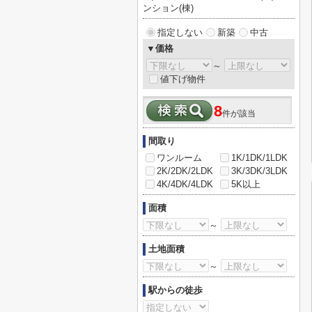
ンション(棟)
指定しない
新築
中古
▼価格
～
値下げ物件
8
件が該当
間取り
ワンルーム
1K/1DK/1LDK
2K/2DK/2LDK
3K/3DK/3LDK
4K/4DK/4LDK
5K以上
面積
～
土地面積
～
駅からの徒歩