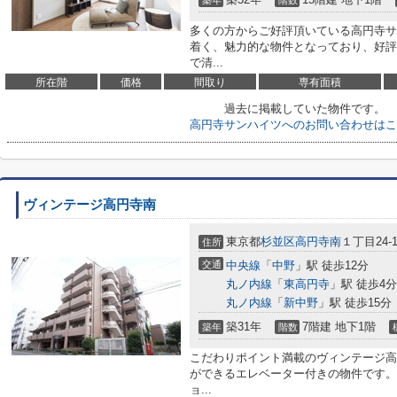
築年
階数
多くの方からご好評頂いている高円寺サ
着く、魅力的な物件となっており、好評
で清...
所在階
価格
間取り
専有面積
過去に掲載していた物件です。
高円寺サンハイツへのお問い合わせはこ
ヴィンテージ高円寺南
東京都
杉並区
高円寺南
１丁目24-1
住所
交通
中央線
「
中野
」駅 徒歩12分
丸ノ内線
「
東高円寺
」駅 徒歩4分
丸ノ内線
「
新中野
」駅 徒歩15分
築31年
7階建 地下1階
築年
階数
こだわりポイント満載のヴィンテージ高
ができるエレベーター付きの物件です。
ョ...