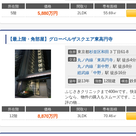
所在階
価格
間取り
専有面積
5,880
万円
5階
2LDK
55.69㎡
【最上階・角部屋】グローベルザスクエア東高円寺
東京都
杉並区
和田
３丁目61-8
住所
交通
丸ノ内線
「
東高円寺
」駅 徒歩4分
丸ノ内線
「
新中野
」駅 徒歩8分
総武線
「
中野
」駅 徒歩16分
築13年
12階建
鉄
築年
階数
構造
ふじさきクリニックまで400mです。快
ンなら、物件の購入もスムーズです。こち
評の物...
所在階
価格
間取り
専有面積
8,870
万円
12階
3LDK
70.46㎡