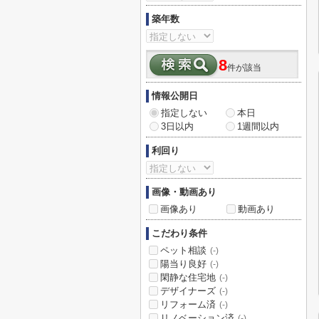
築年数
8
件が該当
情報公開日
指定しない
本日
3日以内
1週間以内
利回り
画像・動画あり
画像あり
動画あり
こだわり条件
ペット相談
(-)
陽当り良好
(-)
閑静な住宅地
(-)
デザイナーズ
(-)
リフォーム済
(-)
リノベーション済
(-)