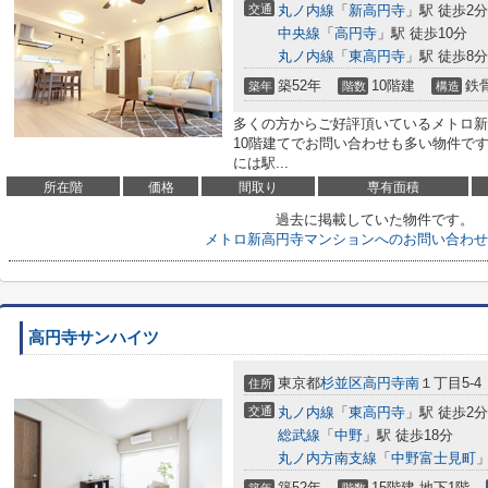
交通
丸ノ内線
「
新高円寺
」駅 徒歩2分
中央線
「
高円寺
」駅 徒歩10分
丸ノ内線
「
東高円寺
」駅 徒歩8分
築52年
10階建
鉄
築年
階数
構造
多くの方からご好評頂いているメトロ新
10階建てでお問い合わせも多い物件で
には駅...
所在階
価格
間取り
専有面積
過去に掲載していた物件です。
メトロ新高円寺マンションへのお問い合わせ
高円寺サンハイツ
東京都
杉並区
高円寺南
１丁目5-4
住所
交通
丸ノ内線
「
東高円寺
」駅 徒歩2分
総武線
「
中野
」駅 徒歩18分
丸ノ内方南支線
「
中野富士見町
」
築52年
15階建 地下1階