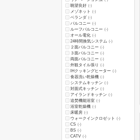
眺望良好
(-)
メゾネット
(-)
ベランダ
(-)
バルコニー
(-)
ルーフバルコニー
(-)
オール電化
(-)
24時間換気システム
(-)
２面バルコニー
(-)
３面バルコニー
(-)
両面バルコニー
(-)
外観タイル張り
(-)
IHクッキングヒーター
(-)
食器洗い乾燥機
(-)
システムキッチン
(-)
対面式キッチン
(-)
アイランドキッチン
(-)
追焚機能浴室
(-)
浴室乾燥機
(-)
床暖房
(-)
ウォークインクロゼット
(-)
CS
(-)
BS
(-)
CATV
(-)