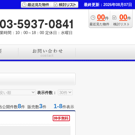
最終更新：2026年08月07日
00
00
件
件
最近見た物件
検討リスト
業時間：10：00～18：00
定休日：水曜日
表示件数：
8
3
1-8
当公開件数
件 販売数
件
件表示