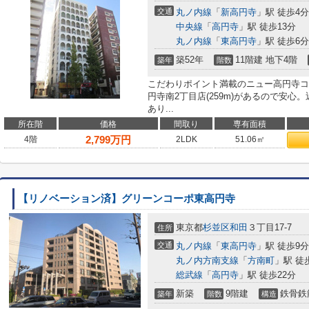
交通
丸ノ内線
「
新高円寺
」駅 徒歩4分
中央線
「
高円寺
」駅 徒歩13分
丸ノ内線
「
東高円寺
」駅 徒歩6分
築52年
11階建 地下4階
築年
階数
こだわりポイント満載のニュー高円寺コ
円寺南2丁目店(259m)があるので安心。
あり...
所在階
価格
間取り
専有面積
2,799
万円
4階
2LDK
51.06㎡
【リノベーション済】グリーンコーポ東高円寺
東京都
杉並区
和田
３丁目17-7
住所
交通
丸ノ内線
「
東高円寺
」駅 徒歩9分
丸ノ内方南支線
「
方南町
」駅 徒
総武線
「
高円寺
」駅 徒歩22分
新築
9階建
鉄骨鉄
築年
階数
構造