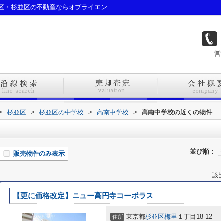
区・杉並区の不動産ならオブライエン
営
>
杉並区
>
杉並区の中学校
>
高南中学校
>
高南中学校の近くの物件
並び順：
販売物件のみ表示
該
【更に価格改定】ニュー高円寺コーポラス
東京都
杉並区
梅里
１丁目18-12
住所