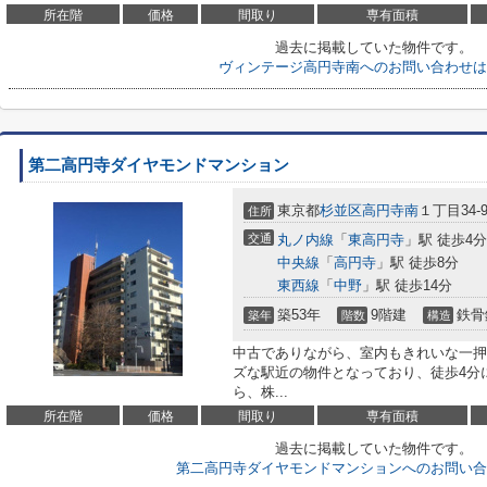
所在階
価格
間取り
専有面積
過去に掲載していた物件です。
ヴィンテージ高円寺南へのお問い合わせは
第二高円寺ダイヤモンドマンション
東京都
杉並区
高円寺南
１丁目34-
住所
交通
丸ノ内線
「
東高円寺
」駅 徒歩4分
中央線
「
高円寺
」駅 徒歩8分
東西線
「
中野
」駅 徒歩14分
築53年
9階建
鉄骨
築年
階数
構造
中古でありながら、室内もきれいな一押
ズな駅近の物件となっており、徒歩4分
ら、株...
所在階
価格
間取り
専有面積
過去に掲載していた物件です。
第二高円寺ダイヤモンドマンションへのお問い合