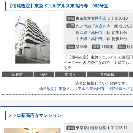
【価格改定】東急ドエルアルス東高円寺 902号室
東京都
杉並区
和田
３丁目30-10
住所
交通
丸ノ内線
「
東高円寺
」駅 徒歩5分
総武線
「
高円寺
」駅 徒歩16分
中央線
「
高円寺
」駅 徒歩16分
築38年
11階建
鉄
築年
階数
構造
「【価格改定】東急ドエルアルス東高円
ベーター付きの物件なので、上階でも上
るデ...
所在階
価格
間取り
専有面積
過去に掲載していた物件です。
【価格改定】東急ドエルアルス東高円寺 902号室への
メトロ新高円寺マンション
東京都
杉並区
梅里
１丁目13-11
住所