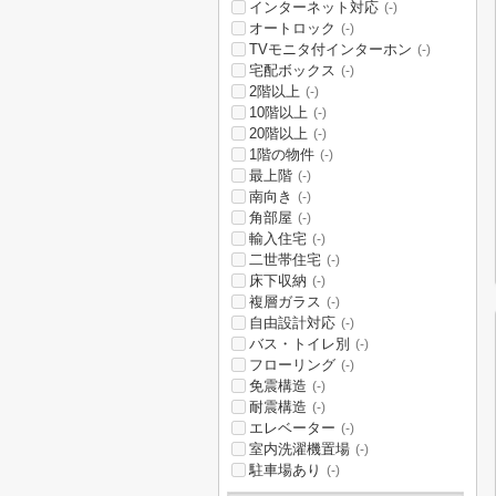
インターネット対応
(-)
オートロック
(-)
TVモニタ付インターホン
(-)
宅配ボックス
(-)
2階以上
(-)
10階以上
(-)
20階以上
(-)
1階の物件
(-)
最上階
(-)
南向き
(-)
角部屋
(-)
輸入住宅
(-)
二世帯住宅
(-)
床下収納
(-)
複層ガラス
(-)
自由設計対応
(-)
バス・トイレ別
(-)
フローリング
(-)
免震構造
(-)
耐震構造
(-)
エレベーター
(-)
室内洗濯機置場
(-)
駐車場あり
(-)