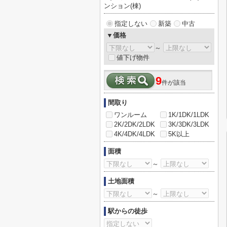
ンション(棟)
指定しない
新築
中古
▼価格
～
値下げ物件
9
件が該当
間取り
ワンルーム
1K/1DK/1LDK
2K/2DK/2LDK
3K/3DK/3LDK
4K/4DK/4LDK
5K以上
面積
～
土地面積
～
駅からの徒歩