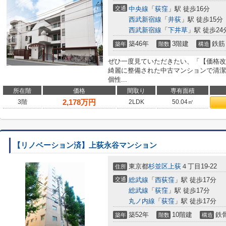
交通
中央線
「
荻窪
」駅 徒歩16分
西武新宿線
「
井荻
」駅 徒歩15分
西武新宿線
「
下井草
」駅 徒歩24
築46年
3階建
鉄筋
築年
階数
構造
ぜひ一度見ていただきたい、「【価格改
綺麗に整備された中古マンションで清潔
個性...
所在階
価格
間取り
専有面積
2,178
万円
3階
2LDK
50.04㎡
【リノベーション済】上荻永谷マンション
東京都
杉並区
上荻
４丁目19-22
住所
交通
総武線
「
西荻窪
」駅 徒歩17分
総武線
「
荻窪
」駅 徒歩17分
丸ノ内線
「
荻窪
」駅 徒歩17分
築52年
10階建
鉄
築年
階数
構造