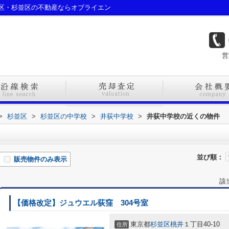
区・杉並区の不動産ならオブライエン
営
>
杉並区
>
杉並区の中学校
>
井荻中学校
>
井荻中学校の近くの物件
並び順：
販売物件のみ表示
該
【価格改定】ジュウエル荻窪 304号室
東京都
杉並区
桃井
１丁目40-10
住所