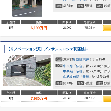
築24年
3階建
鉄筋
築年
階数
構造
所在階
価格
間取り
専有面積
6,199
万円
1階
2LDK
75.25㎡
【リノベーション済】プレサンスロジェ荻窪桃井
東京都
杉並区
桃井
２丁目19-8
住所
交通
中央線
「
荻窪
」駅 バス10分 停歩
中央線
「
荻窪
」駅 バス10分 停歩
西武新宿線
「
井荻
」駅 徒歩22分
築13年
9階建
鉄筋
築年
階数
構造
所在階
価格
間取り
専有面積
7,980
万円
1階
4LDK
88.47㎡