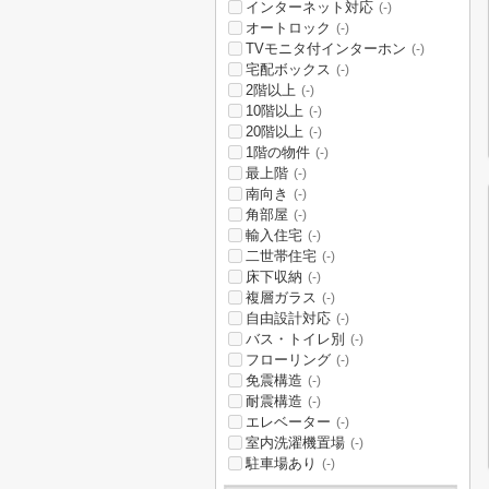
インターネット対応
(-)
オートロック
(-)
TVモニタ付インターホン
(-)
宅配ボックス
(-)
2階以上
(-)
10階以上
(-)
20階以上
(-)
1階の物件
(-)
最上階
(-)
南向き
(-)
角部屋
(-)
輸入住宅
(-)
二世帯住宅
(-)
床下収納
(-)
複層ガラス
(-)
自由設計対応
(-)
バス・トイレ別
(-)
フローリング
(-)
免震構造
(-)
耐震構造
(-)
エレベーター
(-)
室内洗濯機置場
(-)
駐車場あり
(-)