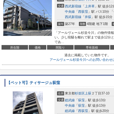
交通
西武新宿線
「
上井草
」駅 徒歩12
中央線
「
西荻窪
」駅 バス10分 
西武新宿線
「
井荻
」駅 徒歩15分
築27年
4階建 地下1階
築年
階数
「アールヴェール杉並今川」の物件情報
い。少し喧騒を離れて駅まで徒歩12分
であ...
所在階
価格
間取り
専有面積
過去に掲載していた物件です。
アールヴェール杉並今川へのお問い合わせ
【ペット可】ティサージュ荻窪
東京都
杉並区
上荻
２丁目37-10
住所
交通
総武線
「
荻窪
」駅 徒歩13分
中央線
「
荻窪
」駅 徒歩13分
総武線
「
西荻窪
」駅 徒歩20分