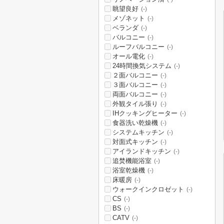
眺望良好
(-)
メゾネット
(-)
ベランダ
(-)
バルコニー
(-)
ルーフバルコニー
(-)
オール電化
(-)
24時間換気システム
(-)
２面バルコニー
(-)
３面バルコニー
(-)
両面バルコニー
(-)
外観タイル張り
(-)
IHクッキングヒーター
(-)
食器洗い乾燥機
(-)
システムキッチン
(-)
対面式キッチン
(-)
アイランドキッチン
(-)
追焚機能浴室
(-)
浴室乾燥機
(-)
床暖房
(-)
ウォークインクロゼット
(-)
CS
(-)
BS
(-)
CATV
(-)