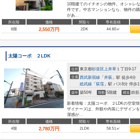
10階建てのイチオシの物件。オシャレ
件です。中古マンションなら、物件の購
があ...
所在階
価格
間取り
専有面積
2,550
万円
6階
2DK
44.80㎡
太陽コーポ ２LDK
東京都
杉並区
上井草
１丁目9-17
住所
交通
西武新宿線
「
井荻
」駅 徒歩4分
総武線
「
荻窪
」駅 バス8分 停歩
築50年
5階建
鉄筋
築年
階数
構造
新着情報：太陽コーポ ２LDKの空室情
ザイナーズは、外観や内装にデザインを
潔感が...
所在階
価格
間取り
専有面積
2,780
万円
4階
2LDK
58.51㎡