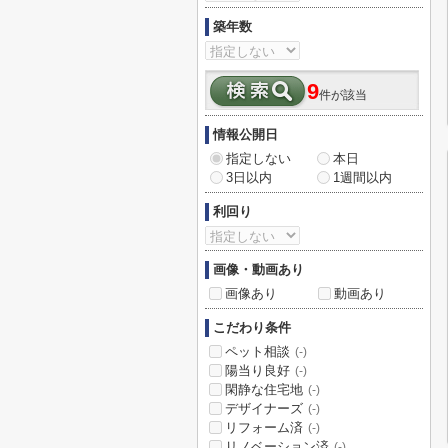
築年数
9
件が該当
情報公開日
指定しない
本日
3日以内
1週間以内
利回り
画像・動画あり
画像あり
動画あり
こだわり条件
ペット相談
(-)
陽当り良好
(-)
閑静な住宅地
(-)
デザイナーズ
(-)
リフォーム済
(-)
リノベーション済
(-)