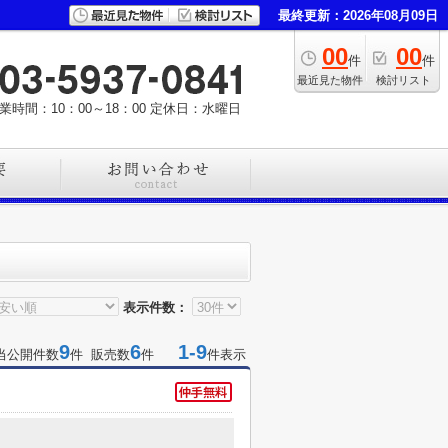
最終更新：2026年08月09日
00
00
件
件
最近見た物件
検討リスト
業時間：10：00～18：00
定休日：水曜日
表示件数：
9
6
1-9
当公開件数
件 販売数
件
件表示