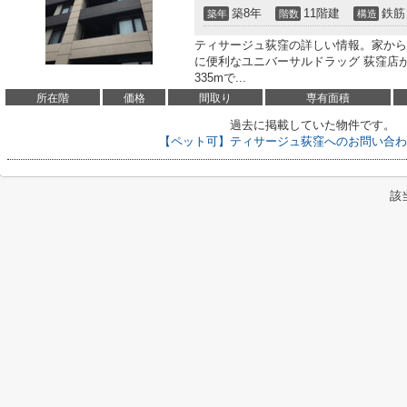
築8年
11階建
鉄筋
築年
階数
構造
ティサージュ荻窪の詳しい情報。家から
に便利なユニバーサルドラッグ 荻窪店
335mで...
所在階
価格
間取り
専有面積
過去に掲載していた物件です。
【ペット可】ティサージュ荻窪へのお問い合わ
該