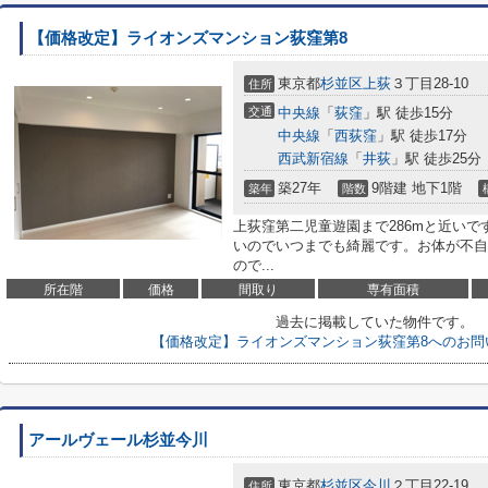
【価格改定】ライオンズマンション荻窪第8
東京都
杉並区
上荻
３丁目28-10
住所
交通
中央線
「
荻窪
」駅 徒歩15分
中央線
「
西荻窪
」駅 徒歩17分
西武新宿線
「
井荻
」駅 徒歩25分
築27年
9階建 地下1階
築年
階数
上荻窪第二児童遊園まで286mと近い
いのでいつまでも綺麗です。お体が不自
ので...
所在階
価格
間取り
専有面積
過去に掲載していた物件です。
【価格改定】ライオンズマンション荻窪第8へのお問
アールヴェール杉並今川
東京都
杉並区
今川
２丁目22-19
住所