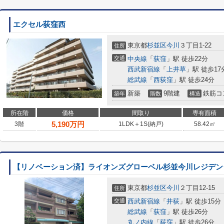
エクセル荻窪西
東京都
杉並区
今川
３丁目1-22
住所
交通
中央線
「
荻窪
」駅 徒歩22分
西武新宿線
「
上井草
」駅 徒歩17
総武線
「
西荻窪
」駅 徒歩24分
新築
9階建
鉄筋コ
築年
階数
構造
所在階
価格
間取り
専有面積
5,190
万円
3階
1LDK＋1S(納戸)
58.42㎡
【リノベーション済】ライオンズグローベル杉並今川レジデン
東京都
杉並区
今川
２丁目12-15
住所
交通
西武新宿線
「
井荻
」駅 徒歩15分
総武線
「
荻窪
」駅 徒歩26分
丸ノ内線
「
荻窪
」駅 徒歩26分