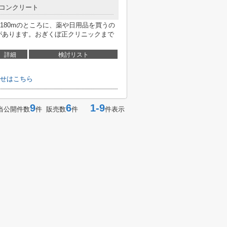
コンクリート
180mのところに、薬や日用品を買うの
があります。おぎくぼ正クリニックまで
詳細
検討リスト
せはこちら
9
6
1-9
当公開件数
件 販売数
件
件表示